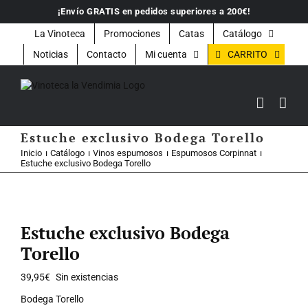
Saltar
¡Envío GRATIS en pedidos superiores a 200€!
al
contenido
La Vinoteca
Promociones
Catas
Catálogo
CARRITO
Noticias
Contacto
Mi cuenta
Estuche exclusivo Bodega Torello
Inicio
Catálogo
Vinos espumosos
Espumosos Corpinnat
Estuche exclusivo Bodega Torello
Estuche exclusivo Bodega
Torello
39,95
€
Sin existencias
Bodega Torello