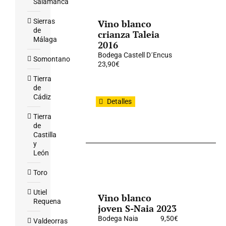
Salamanca
Sierras
Vino blanco
de
crianza Taleia
Málaga
2016
Bodega Castell D´Encus
Somontano
23,90
€
Tierra
de
Cádiz
Detalles
Tierra
de
Castilla
y
León
Toro
Utiel
Vino blanco
Requena
joven S-Naia 2023
Bodega Naia
9,50
€
Valdeorras