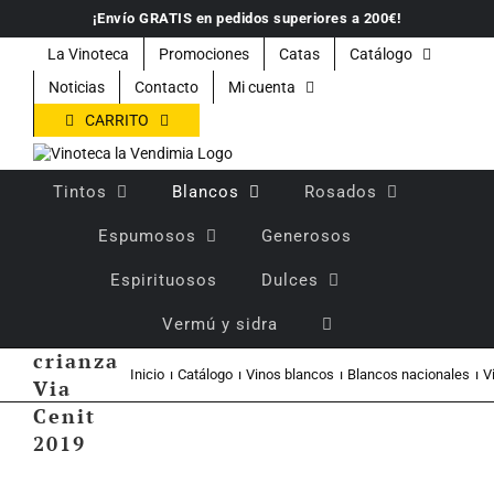
Saltar
¡Envío GRATIS en pedidos superiores a 200€!
al
contenido
La Vinoteca
Promociones
Catas
Catálogo
Noticias
Contacto
Mi cuenta
CARRITO
Tintos
Blancos
Rosados
Espumosos
Generosos
Espirituosos
Dulces
Vino
Vermú y sidra
blanco
crianza
Inicio
Catálogo
Vinos blancos
Blancos nacionales
V
Via
Cenit
2019