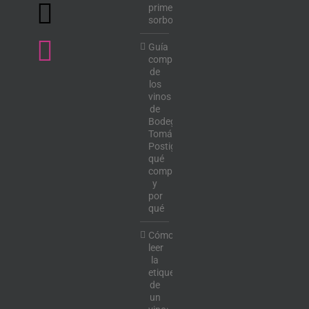
primer
sorbo
Guía
completa
de
los
vinos
de
Bodega
Tomás
Postigo:
qué
comprar
y
por
qué
Cómo
leer
la
etiqueta
de
un