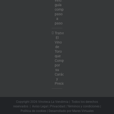
vino:
guía
completa
paso
a
paso
Tratvm:
El
Vino
de
Toro
que
Conquista
por
su
Carácter
y
Precio
Copyright
2026 Vinoteca La Vendimia | Todos los derechos
reservados |
Aviso Legal
|
Privacidad
|
Términos y condiciones
|
Política de cookies
| Desarrollado por
Mares Virtuales