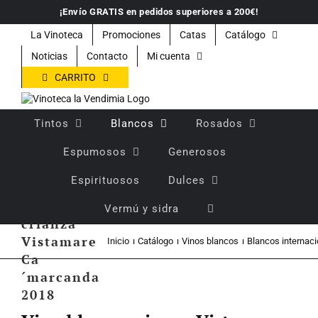
Saltar
¡Envío GRATIS en pedidos superiores a 200€!
al
contenido
La Vinoteca
Promociones
Catas
Catálogo
Noticias
Contacto
Mi cuenta
CARRITO
Tintos
Blancos
Rosados
Espumosos
Generosos
Espirituosos
Dulces
Vino
blanco
Vermú y sidra
crianza
Vistamare
Inicio
Catálogo
Vinos blancos
Blancos internac
Ca
´marcanda
2018