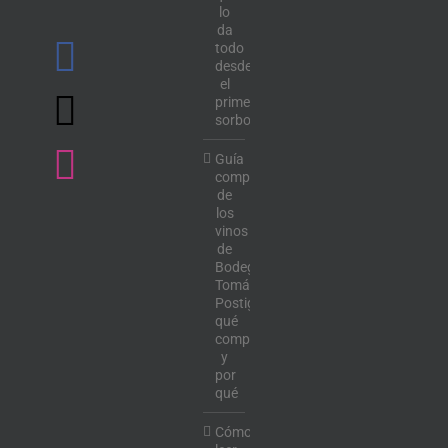
lo
da
todo
desde
el
primer
sorbo
Guía
completa
de
los
vinos
de
Bodega
Tomás
Postigo:
qué
comprar
y
por
qué
Cómo