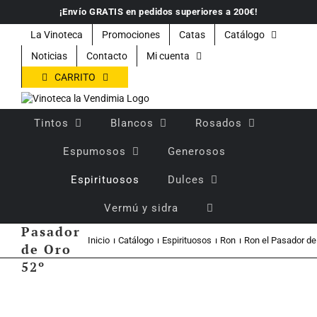
Saltar
¡Envío GRATIS en pedidos superiores a 200€!
al
contenido
La Vinoteca
Promociones
Catas
Catálogo
Noticias
Contacto
Mi cuenta
CARRITO
Tintos
Blancos
Rosados
Espumosos
Generosos
Espirituosos
Dulces
Vermú y sidra
Ron el
Pasador
Inicio
Catálogo
Espirituosos
Ron
Ron el Pasador de
de Oro
52º