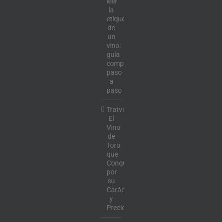
leer
la
etiqueta
de
un
vino:
guía
completa
paso
a
paso
Tratvm:
El
Vino
de
Toro
que
Conquista
por
su
Carácter
y
Precio