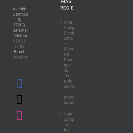
MÁS
RECIENTE
Avenida
Campoamor,
3,
Alba
37003,
Abiega
Salamanca.
Desde
Teléfono:
Zero:
923 22
el
67 92
Ribera
Email:
del
info@vinotecalavendimia.es
Duero
que
lo
da
todo
desde
el
primer
sorbo
Guía
completa
de
los