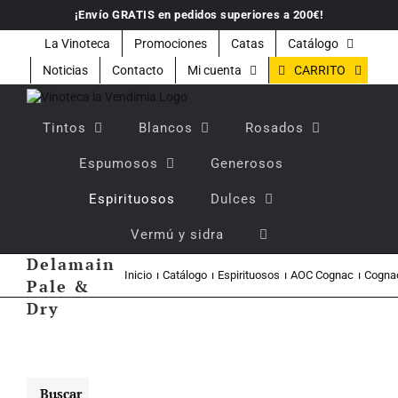
Saltar
¡Envío GRATIS en pedidos superiores a 200€!
al
contenido
La Vinoteca
Promociones
Catas
Catálogo
CARRITO
Noticias
Contacto
Mi cuenta
Tintos
Blancos
Rosados
Espumosos
Generosos
Espirituosos
Dulces
Vermú y sidra
Cognac
Delamain
Inicio
Catálogo
Espirituosos
AOC Cognac
Cognac
Pale &
Dry
Buscar