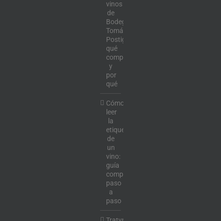
vinos
de
Bodega
Tomás
Postigo:
qué
comprar
y
por
qué
Cómo
leer
la
etiqueta
de
un
vino:
guía
completa
paso
a
paso
Tratvm: