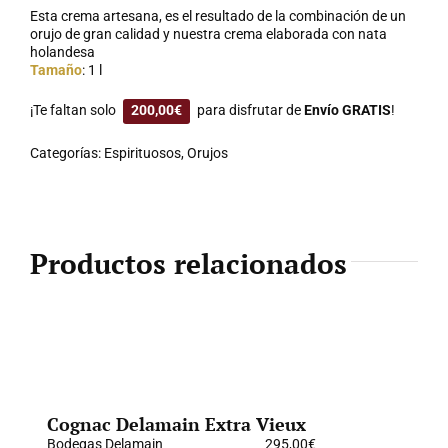
Esta crema artesana, es el resultado de la combinación de un
orujo de gran calidad y nuestra crema elaborada con nata
holandesa
Tamaño
: 1 l
¡Te faltan solo
200,00
€
para disfrutar de
Envío GRATIS
!
Categorías:
Espirituosos
,
Orujos
Productos relacionados
Cognac Delamain Extra Vieux
Bodegas Delamain
295,00
€