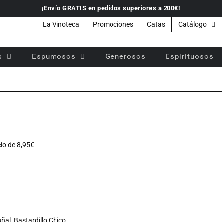
¡Envío GRATIS en pedidos superiores a 200€!
La Vinoteca
Promociones
Catas
Catálogo
s
Espumosos
Generosos
Espirituosos
io de 8,95€
ñal, Bastardillo Chico….