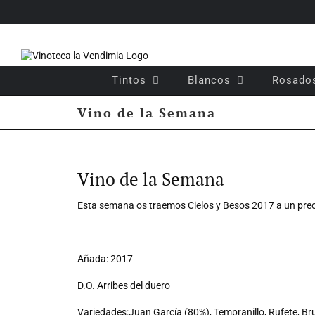
Saltar
al
contenido
Tintos
Blancos
Rosado
Vino de la Semana
Ver
imagen
Vino de la Semana
más
grande
Esta semana os traemos Cielos y Besos 2017 a un prec
Añada: 2017
D.O. Arribes del duero
Variedades:Juan García (80%), Tempranillo, Rufete, Bru