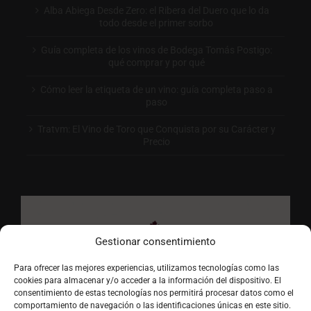
Alba Abiega Desde Zero: el Ribera del Duero que lo da
todo desde el primer sorbo
Guía completa de los vinos de Bodega Tomás Postigo:
qué comprar y por qué
Cómo leer la etiqueta de un vino: guía completa paso a
paso
Tratvm: El Vino de Toro que Conquista por su Carácter y
Precio
Gestionar consentimiento
Para ofrecer las mejores experiencias, utilizamos tecnologías como las
cookies para almacenar y/o acceder a la información del dispositivo. El
consentimiento de estas tecnologías nos permitirá procesar datos como el
comportamiento de navegación o las identificaciones únicas en este sitio.