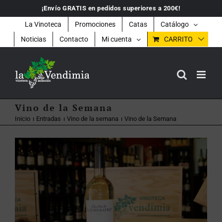
Saltar
¡Envío GRATIS en pedidos superiores a 200€!
al
contenido
La Vinoteca
Promociones
Catas
Catálogo
Noticias
Contacto
Mi cuenta
CARRITO
Vino de la Semana
Inicio
Entradas
Vino de la semana
Vino de la Semana
Ver
imagen
más
grande