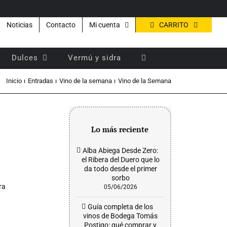
CARRITO
Noticias
Contacto
Mi cuenta
Dulces
Vermú y sidra
Inicio
Entradas
Vino de la semana
Vino de la Semana
Lo más reciente
Alba Abiega Desde Zero:
el Ribera del Duero que lo
da todo desde el primer
sorbo
ra
05/06/2026
Guía completa de los
vinos de Bodega Tomás
Postigo: qué comprar y