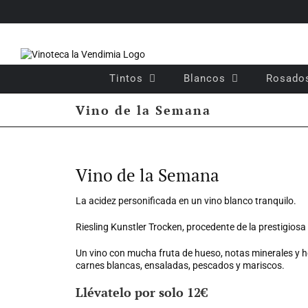
Saltar
al
contenido
Tintos
Blancos
Rosado
Vino de la Semana
Ver
imagen
Vino de la Semana
más
grande
La acidez personificada en un
vino
blanco tranquilo.
Riesling Kunstler Trocken, procedente de la prestigios
Un
vino
con mucha fruta de hueso, notas minerales y he
carnes blancas, ensaladas, pescados y mariscos.
Llévatelo por solo 12€