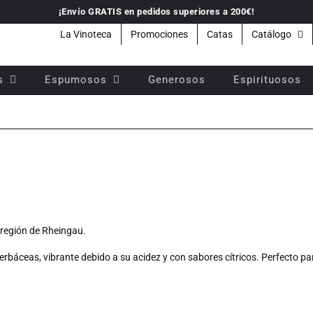
¡Envío GRATIS en pedidos superiores a 200€!
La Vinoteca
Promociones
Catas
Catálogo
s
Espumosos
Generosos
Espirituosos
a región de Rheingau.
rbáceas, vibrante debido a su acidez y con sabores cítricos. Perfecto pa