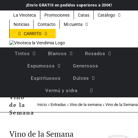
Saltar
¡Envío GRATIS en pedidos superiores a 200€!
al
contenido
La Vinoteca
Promociones
Catas
Catálogo
Noticias
Contacto
Mi cuenta
CARRITO
Tintos
Blancos
Rosados
Espumosos
Generosos
Espirituosos
Dulces
Vermú y sidra
Vino
de la
Inicio
Entradas
Vino de la semana
Vino de la Semana
Semana
Ver
imagen
Vino de la Semana
más