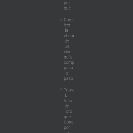
por
qué
Cómo
leer
la
etiqueta
de
un
vino:
guía
completa
paso
a
paso
Tratvm:
El
Vino
de
Toro
que
Conquista
por
su