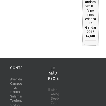
Vino
tinto
crianza
La
Gandara
2018
47,50
€
CONTACTO
LO
MÁS
RECIENTE
Avenida
Campoamor,
3,
Alba
37003,
Abiega
Salamanca.
Desde
Teléfono:
Zero:
923 22