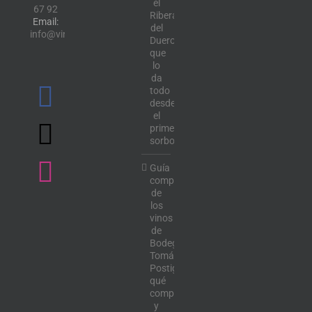
el
67 92
Ribera
Email:
del
info@vinotecalavendimia.es
Duero
que
lo
da
todo
desde
el
primer
sorbo
Guía
completa
de
los
vinos
de
Bodega
Tomás
Postigo:
qué
comprar
y