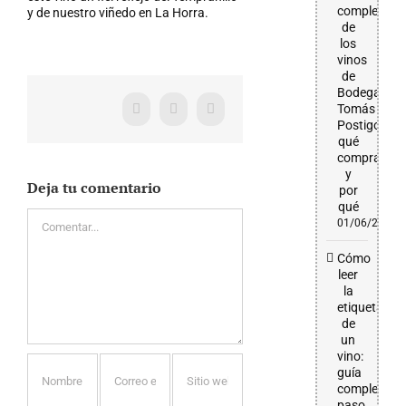
completa
y de nuestro viñedo en La Horra.
de
los
vinos
de
Bodega
Tomás
Facebook
X
WhatsApp
Postigo:
qué
comprar
y
Deja tu comentario
por
qué
Comentar
01/06/2026
Cómo
leer
la
etiqueta
de
un
vino:
guía
completa
paso