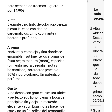
grande
Esta semana os traemos Figuero 12
Lo
por 14,90€
más
reciente
Vista
Elegante vino tinto de color rojo cereza
Alba
picota intenso con ribetes
Abiega
cardenalicios. Limpio, brillante y
Desde
bastante profundo.
Zero:
el
Aromas
Ribera
Nariz muy compleja y fina donde se
del
ensamblan sutilmente los aromas de
Duero
fruta negra madura (mora), especias
que
(pimienta negra y regaliz), notas
lo
balsámicas, torrefactos (cacao al
da
90%) y puro cubano. Un auténtico
todo
perfume.
desde
el
Gusto
primer
Vino denso con gran estructura tánica
sorbo
y perfecto equilibrio. Llena la boca de
05/06/2026
principio a fin y deja un recuerdo
elegante y sutil. Esas notas hacen de
Guía
este vino un fiel reflejo del Tempranillo