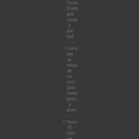
Tomás
Postigo:
qué
comprar
y
por
qué
Cómo
leer
la
etiqueta
de
un
vino:
guía
completa
paso
a
paso
Tratvm:
El
Vino
de