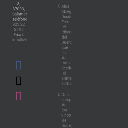
3,
Alba
37003,
Abiega
Salamanca.
Desde
Teléfono:
Zero:
923 22
el
67 92
Ribera
Email:
del
info@vinotecalavendimia.es
Duero
que
lo
da
todo
desde
el
primer
sorbo
Guía
completa
de
los
vinos
de
Bodega