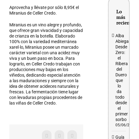
grande
Aprovecha y llévate por sólo 8,95€ el
Lo
Miranius de Celler Credo.
más
reciente
Miranius es un vino alegre y profundo,
que ofrece gran vivacidad y capacidad
Alba
de crianza en la botella. Elaborado
Abiega
100% con la variedad mediterránea
Desde
xarel·lo, Miranius posee un marcado
Zero:
carácter varietal con una acidez muy
el
viva y un buen paso en boca. Para
Ribera
lograrlo, en Celler Credo trabajan con
del
producciones muy bajas en los
Duero
viñedos, dedicando especial atención
que
a las maduraciones y siempre con la
lo
idea de obtener acideces naturales y
da
frescas. La fermentación tiene lugar
todo
con levaduras propias procedentes de
desde
las viñas de Celler Credo.
el
primer
sorbo
05/06/2026
Guía
Facebook
X
WhatsApp