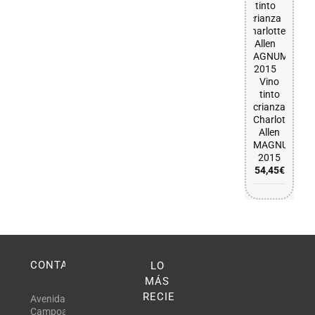
Vino
tinto
crianza
Charlotte
Allen
MAGNUM
2015
54,45
€
CONTACTO
LO
MÁS
RECIENTE
Avenida
Campoamor,