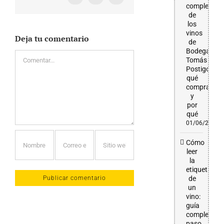
completa
de
los
vinos
Deja tu comentario
de
Bodega
Comentar
Tomás
Postigo:
qué
comprar
y
por
qué
01/06/2026
Cómo
leer
la
etiqueta
de
un
vino:
guía
completa
paso