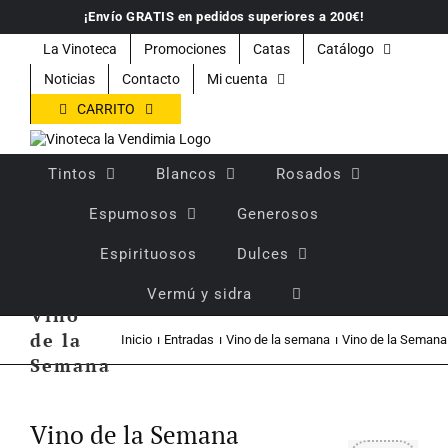
Saltar
¡Envío GRATIS en pedidos superiores a 200€!
al
contenido
La Vinoteca
Promociones
Catas
Catálogo
Noticias
Contacto
Mi cuenta
CARRITO
Tintos
Blancos
Rosados
Espumosos
Generosos
Espirituosos
Dulces
Vermú y sidra
Vino
de la
Inicio
Entradas
Vino de la semana
Vino de la Semana
Semana
Ver
imagen
Vino de la Semana
más