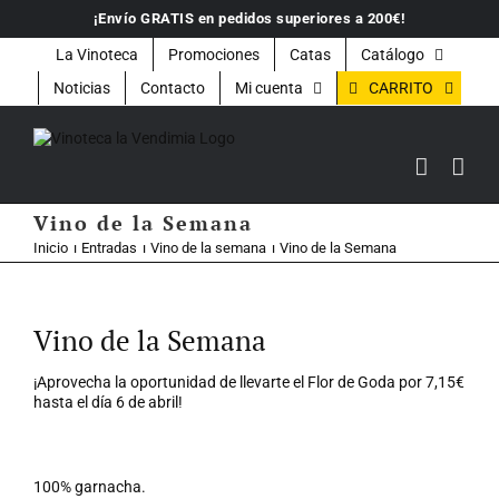
Saltar
¡Envío GRATIS en pedidos superiores a 200€!
al
contenido
La Vinoteca
Promociones
Catas
Catálogo
CARRITO
Noticias
Contacto
Mi cuenta
Vino de la Semana
Inicio
Entradas
Vino de la semana
Vino de la Semana
Ver
imagen
Vino de la Semana
más
grande
¡Aprovecha la oportunidad de llevarte el Flor de Goda por 7,15€
hasta el día 6 de abril!
100% garnacha.