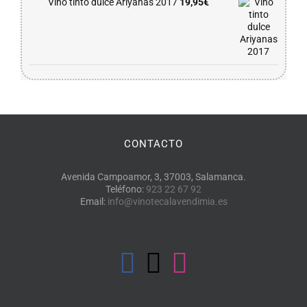
Vino tinto dulce Ariyanas 2017
19,95
€
CONTACTO
Avenida Campoamor, 3, 37003, Salamanca.
Teléfono:
923 22 67 92
Email:
info@vinotecalavendimia.es