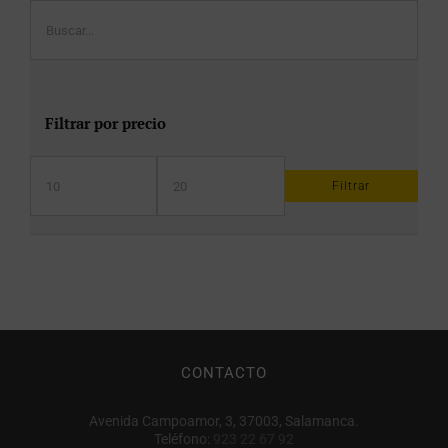
Filtrar por precio
Filtrar
Precio
Precio
mínimo
máximo
CONTACTO
Avenida Campoamor, 3, 37003, Salamanca.
Teléfono:
923 22 67 92