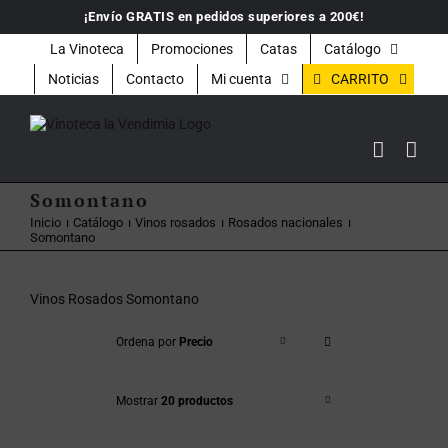
Saltar
¡Envío GRATIS en pedidos superiores a 200€!
al
contenido
La Vinoteca
Promociones
Catas
Catálogo
CARRITO
Noticias
Contacto
Mi cuenta
Somontano
Inicio
Catálogo
Vinos rosados
Rosados nacionales
Somontano
Vinos Rosados Somontano
Ordena por
Precio
Mostrar
20 productos