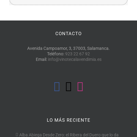
CONTACTO
Avenida Campoamor, 3, 37003, Salamanca.
Teléfono:
923 22 67 92
Email:
info@vinotecalavendimia.es
LO MÁS RECIENTE
Alba Abiega Desde Zero: el Ribera del Duero que lo da