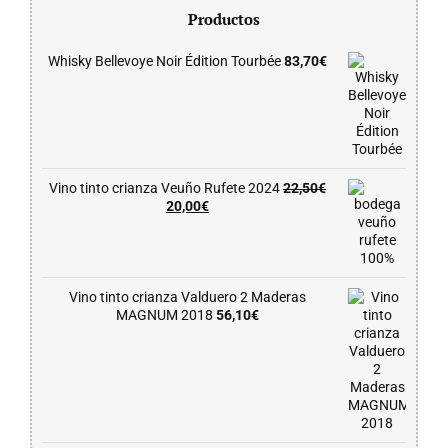
Productos
Whisky Bellevoye Noir Édition Tourbée
83,70
€
Vino tinto crianza Veuño Rufete 2024
22,50
€
El
El
20,00
€
precio
precio
original
actual
era:
es:
22,50€.
20,00€.
Vino tinto crianza Valduero 2 Maderas
MAGNUM 2018
56,10
€