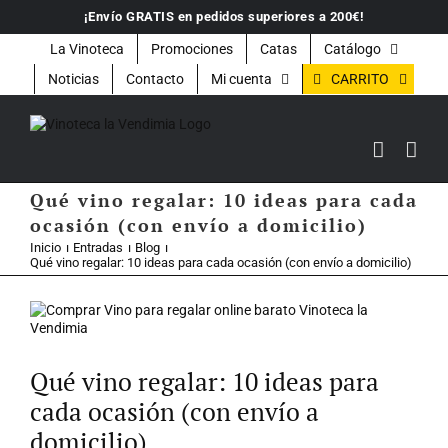
Saltar
¡Envío GRATIS en pedidos superiores a 200€!
al
contenido
La Vinoteca
Promociones
Catas
Catálogo
CARRITO
Noticias
Contacto
Mi cuenta
Qué vino regalar: 10 ideas para cada
ocasión (con envío a domicilio)
Inicio
Entradas
Blog
Qué vino regalar: 10 ideas para cada ocasión (con envío a domicilio)
Ver
imagen
más
grande
Qué vino regalar: 10 ideas para
cada ocasión (con envío a
domicilio)