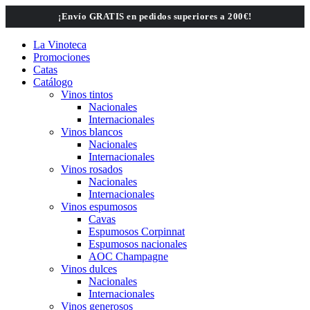
Saltar
¡Envío GRATIS en pedidos superiores a 200€!
al
contenido
La Vinoteca
Promociones
Catas
Catálogo
Vinos tintos
Nacionales
Internacionales
Vinos blancos
Nacionales
Internacionales
Vinos rosados
Nacionales
Internacionales
Vinos espumosos
Cavas
Espumosos Corpinnat
Espumosos nacionales
AOC Champagne
Vinos dulces
Nacionales
Internacionales
Vinos generosos