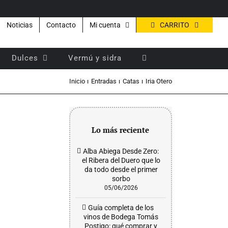
CARRITO
Noticias
Contacto
Mi cuenta
Dulces
Vermú y sidra
Inicio
Entradas
Catas
Iria Otero
Lo más reciente
Alba Abiega Desde Zero:
el Ribera del Duero que lo
da todo desde el primer
sorbo
05/06/2026
Guía completa de los
vinos de Bodega Tomás
Postigo: qué comprar y