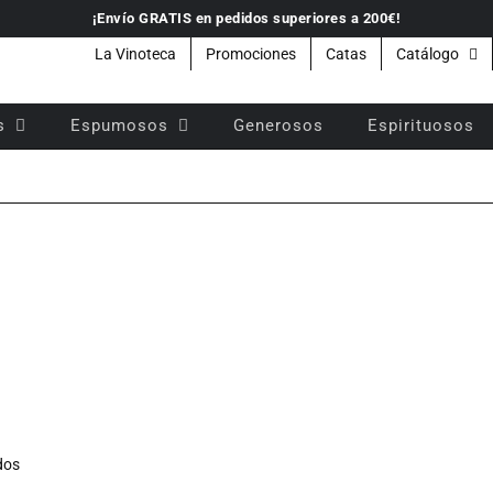
¡Envío GRATIS en pedidos superiores a 200€!
La Vinoteca
Promociones
Catas
Catálogo
s
Espumosos
Generosos
Espirituosos
ados