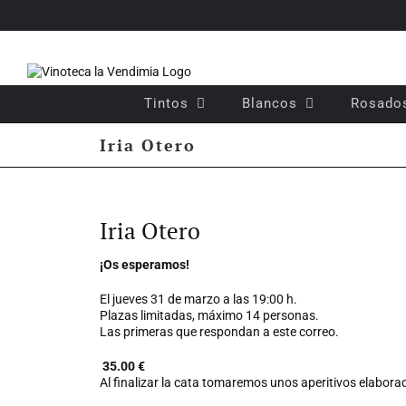
Saltar
al
contenido
Tintos
Blancos
Rosado
Iria Otero
Ver
imagen
Iria Otero
más
grande
¡Os esperamos!
El jueves 31 de marzo a las 19:00 h.
Plazas limitadas, máximo 14 personas.
Las primeras que respondan a este correo.
35.00 €
Al finalizar la cata tomaremos unos aperitivos elabor