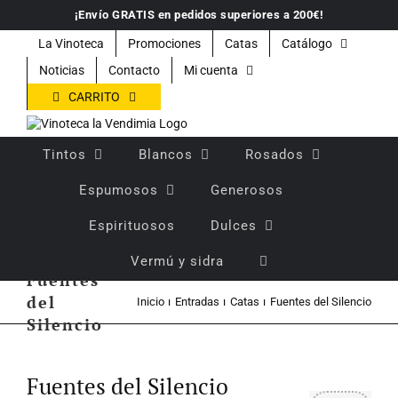
Saltar
¡Envío GRATIS en pedidos superiores a 200€!
al
contenido
La Vinoteca
Promociones
Catas
Catálogo
Noticias
Contacto
Mi cuenta
CARRITO
Tintos
Blancos
Rosados
Espumosos
Generosos
Espirituosos
Dulces
Vermú y sidra
Fuentes
del
Inicio
Entradas
Catas
Fuentes del Silencio
Silencio
Ver
imagen
Fuentes del Silencio
más