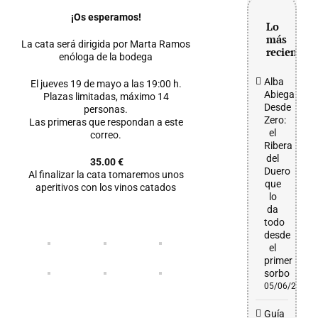
grande
¡Os esperamos!
Lo
más
La cata será dirigida por Marta Ramos
reciente
enóloga de la bodega
Alba
El jueves 19 de mayo a las 19:00 h.
Abiega
Plazas limitadas, máximo 14
Desde
personas.
Zero:
Las primeras que respondan a este
el
correo.
Ribera
del
35.00 €
Duero
Al finalizar la cata tomaremos unos
que
aperitivos con los vinos catados
lo
da
todo
desde
el
primer
sorbo
05/06/2026
Guía