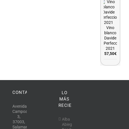
Vino
blanco
Davide
Perfeccionist
2021
57,50
€
CONTACTO
LO
MÁS
RECIENTE
Avenida
Campoamor,
3,
Alba
37003,
Abiega
Salamanca.