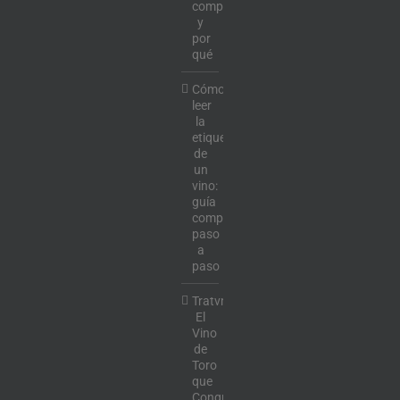
comprar
y
por
qué
Cómo
leer
la
etiqueta
de
un
vino:
guía
completa
paso
a
paso
Tratvm:
El
Vino
de
Toro
que
Conquista