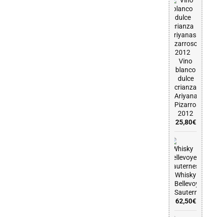
Vino
blanco
dulce
crianza
Ariyanas
Pizarroso
2012
25,80
€
Whisky
Bellevoye
Sauternes
62,50
€