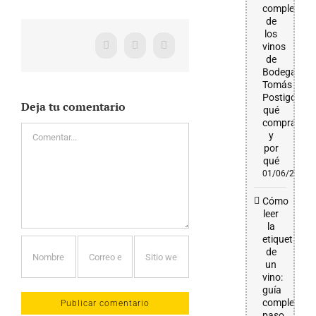
completa
de
los
vinos
Facebook
X
WhatsApp
de
Bodega
Tomás
Postigo:
Deja tu comentario
qué
comprar
Comentar
y
por
qué
01/06/2026
Cómo
leer
la
etiqueta
de
un
vino:
guía
completa
paso