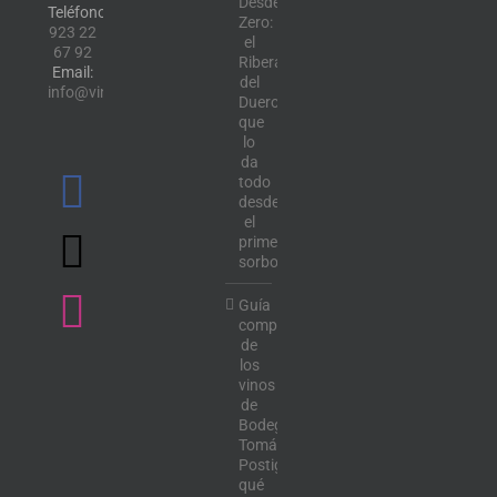
Desde
Teléfono:
Zero:
923 22
el
67 92
Ribera
Email:
del
info@vinotecalavendimia.es
Duero
que
lo
da
todo
desde
el
primer
sorbo
Guía
completa
de
los
vinos
de
Bodega
Tomás
Postigo:
qué