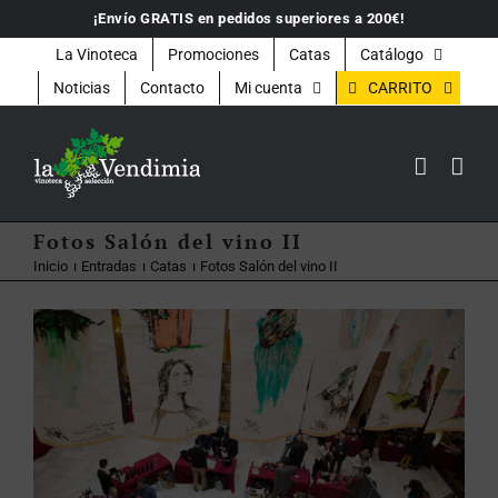
Saltar
¡Envío GRATIS en pedidos superiores a 200€!
al
contenido
La Vinoteca
Promociones
Catas
Catálogo
CARRITO
Noticias
Contacto
Mi cuenta
Fotos Salón del vino II
Inicio
Entradas
Catas
Fotos Salón del vino II
Ver
imagen
más
grande