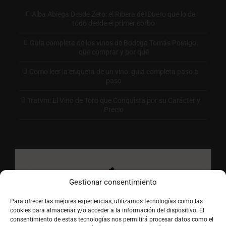
Alba Abiega Desde Zero: el Ribera del Duero que lo da
todo desde el primer sorbo
Guía completa de los vinos de Bodega Tomás Postigo:
qué comprar y por qué
Cómo leer la etiqueta de un vino: guía completa paso a
paso
Tratvm: El Vino de Toro que Conquista por su Carácter y
Precio
Gestionar consentimiento
Para ofrecer las mejores experiencias, utilizamos tecnologías como las
cookies para almacenar y/o acceder a la información del dispositivo. El
consentimiento de estas tecnologías nos permitirá procesar datos como el