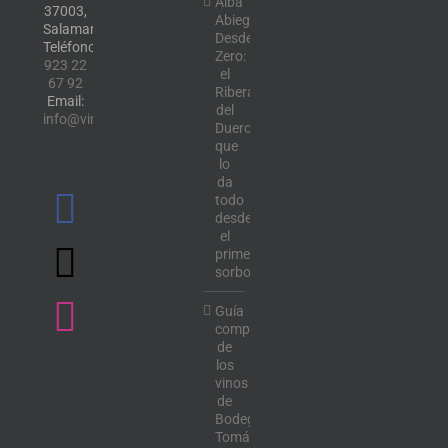
Alba
37003,
Abiega
Salamanca.
Desde
Teléfono:
Zero:
923 22
el
67 92
Ribera
Email:
del
info@vinotecalavendimia.es
Duero
que
lo
da
todo
desde
el
primer
sorbo
Guía
completa
de
los
vinos
de
Bodega
Tomás