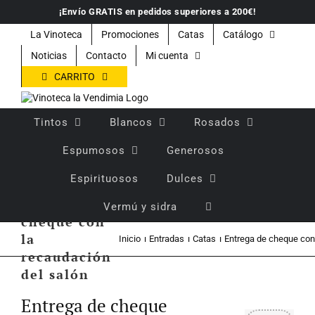
Saltar
¡Envío GRATIS en pedidos superiores a 200€!
al
contenido
La Vinoteca
Promociones
Catas
Catálogo
Noticias
Contacto
Mi cuenta
CARRITO
Tintos
Blancos
Rosados
Espumosos
Generosos
Espirituosos
Dulces
Entrega de
Vermú y sidra
cheque con
la
Inicio
Entradas
Catas
Entrega de cheque con 
recaudación
del salón
Ver
imagen
Entrega de cheque
más