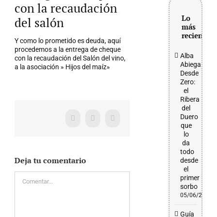
grande
con la recaudación
Lo
del salón
más
reciente
Y como lo prometido es deuda, aquí
procedemos a la entrega de cheque
Alba
con la recaudación del Salón del vino,
Abiega
a la asociación » Hijos del maíz»
Desde
Zero:
el
Ribera
del
Duero
Facebook
X
WhatsApp
que
lo
da
todo
Deja tu comentario
desde
el
Comentar
primer
sorbo
05/06/2026
Guía