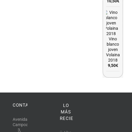
10,50
€
Vino
blanco
joven
Volaina
2018
9,50
€
CONTACTO
LO
MÁS
RECIENTE
Avenida
Campoamor,
3,