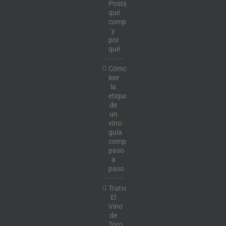
Postigo:
qué
comprar
y
por
qué
Cómo
leer
la
etiqueta
de
un
vino:
guía
completa
paso
a
paso
Tratvm:
El
Vino
de
Toro