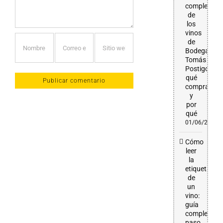
completa
de
los
vinos
de
Bodega
Tomás
Postigo:
qué
comprar
y
por
qué
01/06/2026
Cómo
leer
la
etiqueta
de
un
vino:
guía
completa
paso