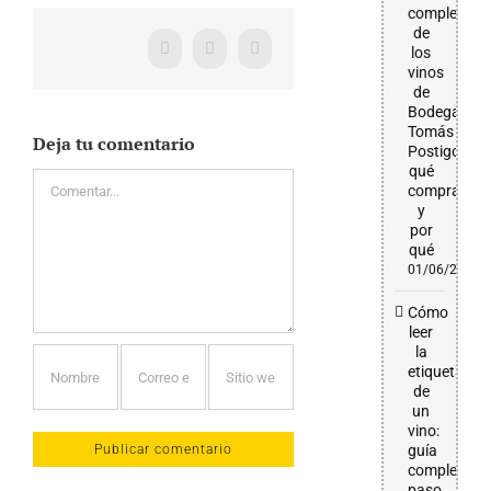
completa
de
los
Facebook
X
WhatsApp
vinos
de
Bodega
Tomás
Deja tu comentario
Postigo:
qué
Comentar
comprar
y
por
qué
01/06/2026
Cómo
leer
la
etiqueta
de
un
vino:
guía
completa
paso