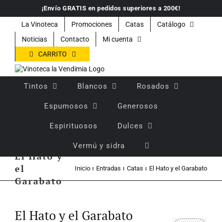
Saltar
¡Envío GRATIS en pedidos superiores a 200€!
al
contenido
La Vinoteca
Promociones
Catas
Catálogo
Noticias
Contacto
Mi cuenta
CARRITO
Tintos
Blancos
Rosados
Espumosos
Generosos
Espirituosos
Dulces
Vermú y sidra
El Hato y
el
Inicio
Entradas
Catas
El Hato y el Garabato
Garabato
Ver
imagen
El Hato y el Garabato
más