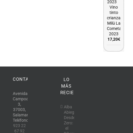
Vino
tinto
crianza
Milú La
Cometa
2023
17,20
€
CONTACTO
LO
MÁS
RECIENTE
Avenida
Campoamor,
3,
Alba
37003,
Abiega
Salamanca.
Desde
Teléfono:
Zero:
923 22
el
67 92