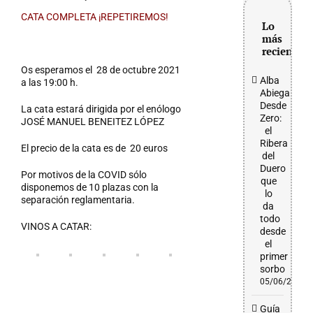
grande
CATA COMPLETA ¡REPETIREMOS!
Lo
más
reciente
Os esperamos el 28 de octubre 2021
Alba
a las 19:00 h.
Abiega
Desde
La cata estará dirigida por el enólogo
Zero:
JOSÉ MANUEL BENEITEZ LÓPEZ
el
Ribera
El precio de la cata es de 20 euros
del
Duero
Por motivos de la COVID sólo
que
disponemos de 10 plazas con la
lo
separación reglamentaria.
da
todo
VINOS A CATAR:
desde
el
primer
sorbo
05/06/2026
Guía