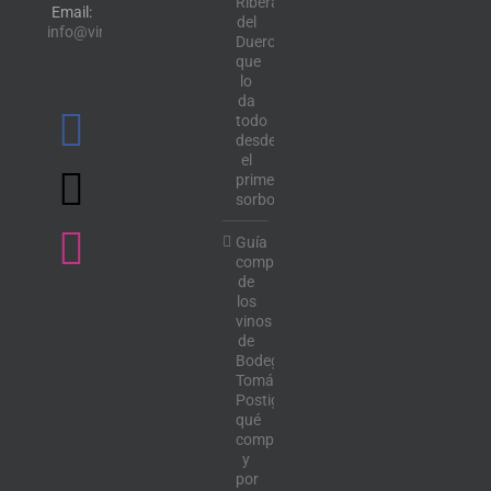
Ribera
Email:
del
info@vinotecalavendimia.es
Duero
que
lo
da
todo
desde
el
primer
sorbo
Guía
completa
de
los
vinos
de
Bodega
Tomás
Postigo:
qué
comprar
y
por