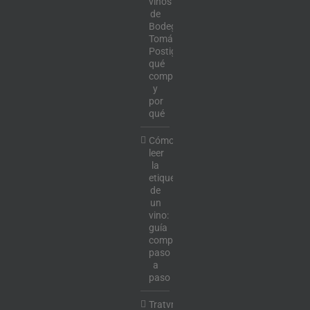
vinos
de
Bodega
Tomás
Postigo:
qué
comprar
y
por
qué
Cómo
leer
la
etiqueta
de
un
vino:
guía
completa
paso
a
paso
Tratvm: