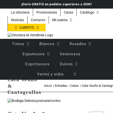
Saltar
¡Envío GRATIS en pedidos superiores a 200€!
al
contenido
La Vinoteca
Promociones
Catas
Catálogo
Noticias
Contacto
Mi cuenta
CARRITO
Tintos
Blancos
Rosados
Espumosos
Generosos
Espirituosos
Dulces
Vermú y sidra
Cata Veuño
&
Inicio
Entradas
Catas
Cata Veuño & Cantagr
Cantagrullas
Ver
imagen
más