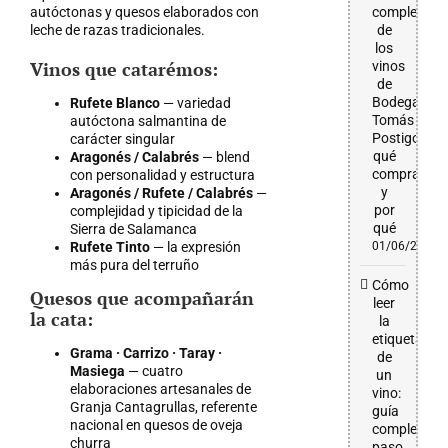
autóctonas y quesos elaborados con
completa
leche de razas tradicionales.
de
los
Vinos que catarémos:
vinos
de
Bodega
Rufete Blanco
— variedad
Tomás
autóctona salmantina de
Postigo:
carácter singular
qué
Aragonés / Calabrés
— blend
comprar
con personalidad y estructura
y
Aragonés / Rufete / Calabrés
—
por
complejidad y tipicidad de la
qué
Sierra de Salamanca
Rufete Tinto
— la expresión
01/06/2026
más pura del terruño
Cómo
Quesos que acompañarán
leer
la cata:
la
etiqueta
Grama · Carrizo · Taray ·
de
Masiega
— cuatro
un
elaboraciones artesanales de
vino:
Granja Cantagrullas, referente
guía
nacional en quesos de oveja
completa
churra
paso