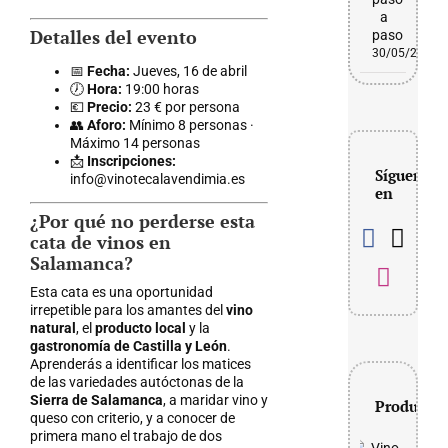
a
Detalles del evento
paso
30/05/2026
📅
Fecha:
Jueves, 16 de abril
🕖
Hora:
19:00 horas
💶
Precio:
23 € por persona
👥
Aforo:
Mínimo 8 personas ·
Máximo 14 personas
📩
Inscripciones:
Síguenos
info@vinotecalavendimia.es
en
¿Por qué no perderse esta
cata de vinos en
Salamanca?
Esta cata es una oportunidad
irrepetible para los amantes del
vino
natural
, el
producto local
y la
gastronomía de Castilla y León
.
Aprenderás a identificar los matices
de las variedades autóctonas de la
Sierra de Salamanca
, a maridar vino y
Productos
queso con criterio, y a conocer de
primera mano el trabajo de dos