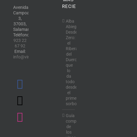
RECIENTE
Avenida
Campoamor,
3,
Alba
37003,
Abiega
Salamanca.
Desde
Teléfono:
Zero:
923 22
el
67 92
Ribera
Email:
del
info@vinotecalavendimia.es
Duero
que
lo
da
todo
desde
el
primer
sorbo
Guía
completa
de
los