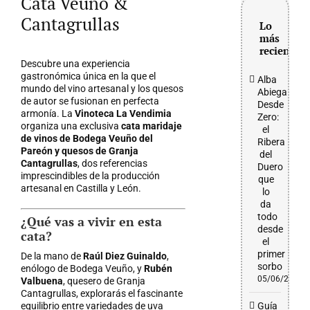
Cata Veuño &
grande
Cantagrullas
Lo
más
reciente
Descubre una experiencia
gastronómica única en la que el
Alba
mundo del vino artesanal y los quesos
Abiega
de autor se fusionan en perfecta
Desde
armonía. La
Vinoteca La Vendimia
Zero:
organiza una exclusiva
cata maridaje
el
de vinos de Bodega Veuño del
Ribera
Pareón y quesos de Granja
del
Cantagrullas
, dos referencias
Duero
imprescindibles de la producción
que
artesanal en Castilla y León.
lo
da
todo
¿Qué vas a vivir en esta
desde
cata?
el
primer
De la mano de
Raúl Diez Guinaldo
,
sorbo
enólogo de Bodega Veuño, y
Rubén
05/06/2026
Valbuena
, quesero de Granja
Cantagrullas, explorarás el fascinante
equilibrio entre variedades de uva
Guía