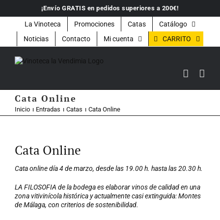
Saltar
¡Envío GRATIS en pedidos superiores a 200€!
al
contenido
La Vinoteca
Promociones
Catas
Catálogo
CARRITO
Noticias
Contacto
Mi cuenta
Cata Online
Inicio
Entradas
Catas
Cata Online
Ver
imagen
Cata Online
más
grande
Cata online día 4 de marzo, desde las 19.00 h. hasta las 20.30 h.
LA FILOSOFIA de la bodega es elaborar vinos de calidad en una
zona vitivinícola histórica y actualmente casi extinguida: Montes
de Málaga, con criterios de sostenibilidad.