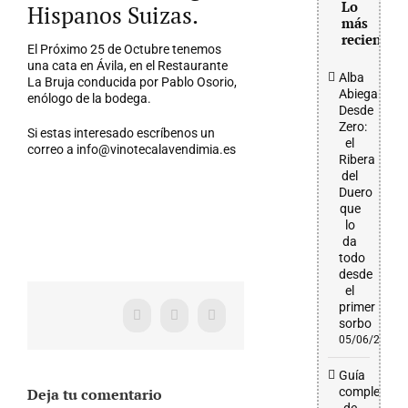
Lo
Hispanos Suizas.
más
reciente
El Próximo 25 de Octubre tenemos
una cata en Ávila, en el Restaurante
Alba
La Bruja conducida por Pablo Osorio,
Abiega
enólogo de la bodega.
Desde
Zero:
Si estas interesado escríbenos un
el
correo a info@vinotecalavendimia.es
Ribera
del
Duero
que
lo
da
todo
desde
el
primer
Facebook
X
WhatsApp
sorbo
05/06/2026
Guía
Deja tu comentario
completa