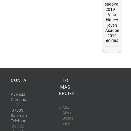
Vino
blanco
joven
Asadoira
2019
60,00
€
CONTACTO
LO
MÁS
RECIENTE
Avenida
Campoamor,
3,
Alba
37003,
Abiega
Salamanca.
Desde
Teléfono:
Zero:
923 22
el