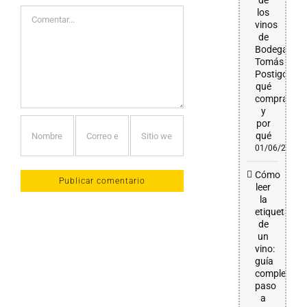
de
Comentar
los
vinos
de
Bodega
Tomás
Postigo:
qué
comprar
y
por
qué
01/06/2026
Cómo
leer
la
etiqueta
de
un
vino:
guía
completa
paso
a