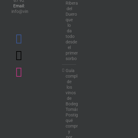
67 92
Ribera
Email:
del
info@vinotecalavendimia.es
Duero
que
lo
da
todo
desde
el
primer
sorbo
Guía
completa
de
los
vinos
de
Bodega
Tomás
Postigo:
qué
comprar
y
por