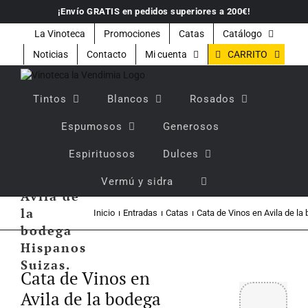
Saltar
¡Envío GRATIS en pedidos superiores a 200€!
al
contenido
La Vinoteca
Promociones
Catas
Catálogo
CARRITO
Noticias
Contacto
Mi cuenta
Tintos
Blancos
Rosados
Espumosos
Generosos
Espirituosos
Dulces
Cata de
Vinos en
Vermú y sidra
Avila de
la
Inicio
Entradas
Catas
Cata de Vinos en Avila de l
bodega
Hispanos
Ver
Suizas.
imagen
Cata de Vinos en
más
grande
Avila de la bodega