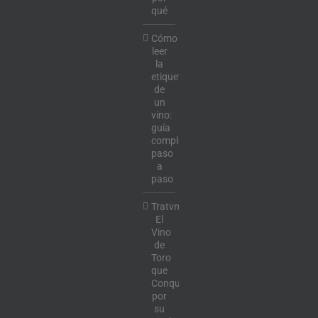
qué
Cómo
leer
la
etiqueta
de
un
vino:
guía
completa
paso
a
paso
Tratvm:
El
Vino
de
Toro
que
Conquista
por
su