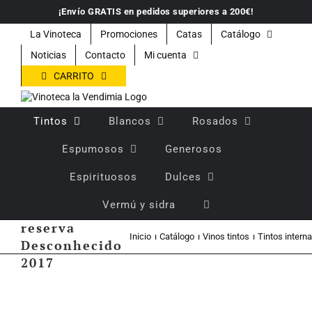
Saltar
¡Envío GRATIS en pedidos superiores a 200€!
al
contenido
La Vinoteca
Promociones
Catas
Catálogo
Noticias
Contacto
Mi cuenta
CARRITO
Tintos
Blancos
Rosados
Espumosos
Generosos
Espirituosos
Dulces
Vermú y sidra
Vino tinto
reserva
Inicio
Catálogo
Vinos tintos
Tintos intern
Desconhecido
2017