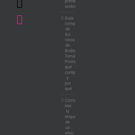
primer
sorbo
Guía
completa
de
los
vinos
de
Bodega
Tomás
Postigo:
qué
comprar
y
por
qué
Cómo
leer
la
etiqueta
de
un
vino: