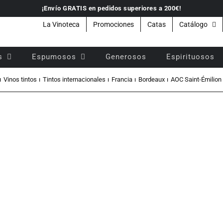
¡Envío GRATIS en pedidos superiores a 200€!
La Vinoteca
Promociones
Catas
Catálogo
s
Espumosos
Generosos
Espirituosos
Vinos tintos
Tintos internacionales
Francia
Bordeaux
AOC Saint-Émilion