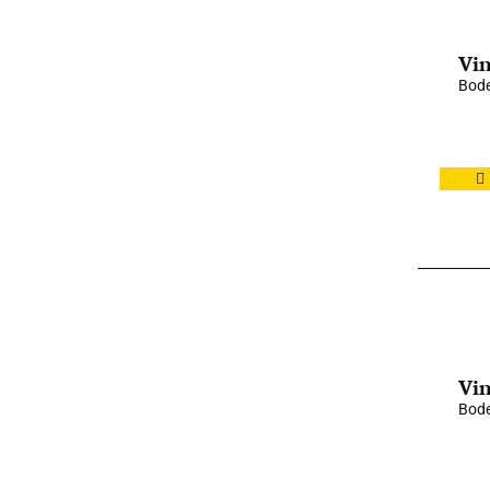
Vin
Bode
Vin
Bode