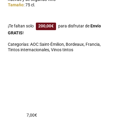
Tamaño
: 75 cl.
¡Te faltan solo
200,00
€
para disfrutar de
Envío
GRATIS
!
Categorías:
AOC Saint-Émilion
,
Bordeaux
,
Francia
,
Tintos internacionales
,
Vinos tintos
7,00
€