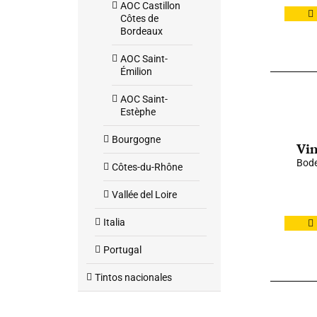
AOC Castillon
Côtes de
Bordeaux
AOC Saint-
Émilion
AOC Saint-
Estèphe
Bourgogne
Vin
Bode
Côtes-du-Rhône
Vallée del Loire
Italia
Portugal
Tintos nacionales