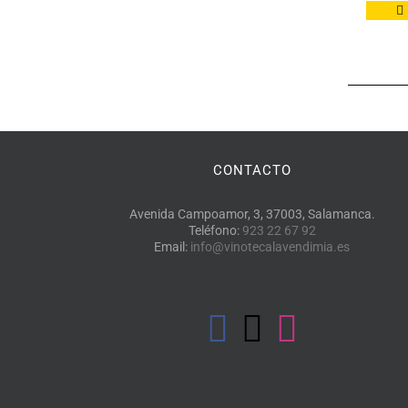
CONTACTO
Avenida Campoamor, 3, 37003, Salamanca.
Teléfono:
923 22 67 92
Email:
info@vinotecalavendimia.es