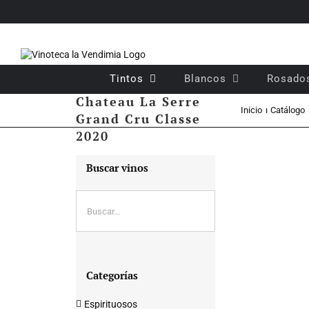
Saltar
al
contenido
Tintos
Blancos
Rosado
Vino tinto crianza
Chateau La Serre
Inicio
Catálogo
Grand Cru Classe
2020
Buscar vinos
Categorías
Espirituosos