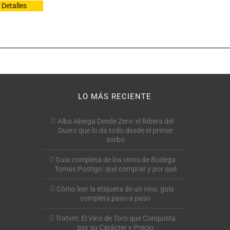
Detalles
LO MÁS RECIENTE
Alba Abiega Desde Zero: el Ribera del
Duero que lo da todo desde el primer
sorbo
Guía completa de los vinos de Bodega
Tomás Postigo: qué comprar y por qué
Cómo leer la etiqueta de un vino: guía
completa paso a paso
Tratvm: El Vino de Toro que Conquista
por su Carácter y Precio