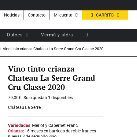
CARRITO
Noticias
Contacto
Mi cuenta
Dulces
Vermú y sidra
Vino tinto crianza Chateau La Serre Grand Cru Classe 2020
Vino tinto crianza
Chateau La Serre Grand
Cru Classe 2020
79,00
€
Solo quedan 1 disponibles
Château La Serre
Variedades
: Merlot y Cabernet Franc
Crianza
: 16 meses en barricas de roble francés
nuevas y de segundo vino