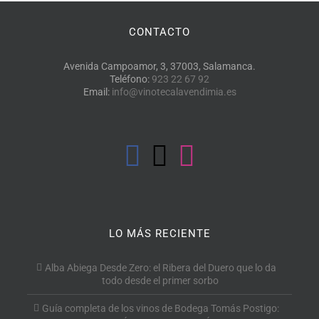
CONTACTO
Avenida Campoamor, 3, 37003, Salamanca.
Teléfono:
923 22 67 92
Email:
info@vinotecalavendimia.es
LO MÁS RECIENTE
Alba Abiega Desde Zero: el Ribera del Duero que lo da
todo desde el primer sorbo
Guía completa de los vinos de Bodega Tomás Postigo: