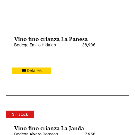
Vino fino crianza La Panesa
Bodega Emilio Hidalgo
38,90
€
Detalles
Sin stock
Vino fino crianza La Janda
Bodega Álvaro Domecq
7,95
€