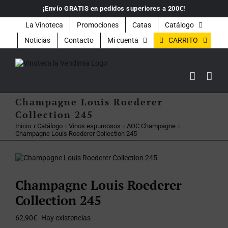
Saltar
¡Envío GRATIS en pedidos superiores a 200€!
al
contenido
La Vinoteca
Promociones
Catas
Catálogo
CARRITO
Noticias
Contacto
Mi cuenta
Champagne Louis Roederer
Collection 245
Inicio
Catálogo
Vinos espumosos
AOC Champagne
Champagne Louis Roederer Collection 245
Champagne Louis Roederer
Collection 245
62,90
€
Hay existencias