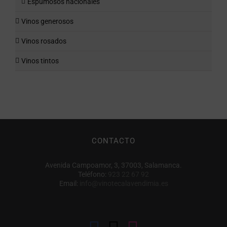
Espumosos nacionales
Vinos generosos
Vinos rosados
Vinos tintos
CONTACTO
Avenida Campoamor, 3, 37003, Salamanca.
Teléfono:
923 22 67 92
Email:
info@vinotecalavendimia.es