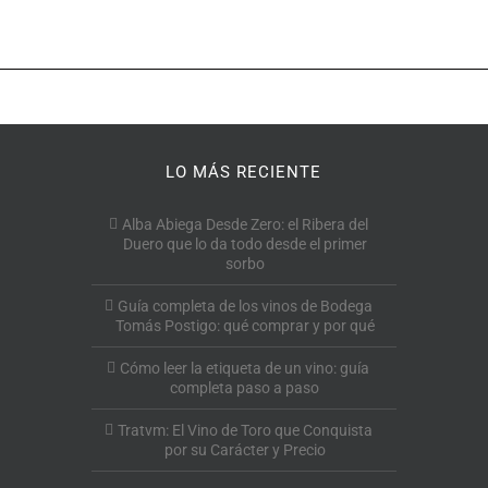
LO MÁS RECIENTE
Alba Abiega Desde Zero: el Ribera del
Duero que lo da todo desde el primer
sorbo
Guía completa de los vinos de Bodega
Tomás Postigo: qué comprar y por qué
Cómo leer la etiqueta de un vino: guía
completa paso a paso
Tratvm: El Vino de Toro que Conquista
por su Carácter y Precio