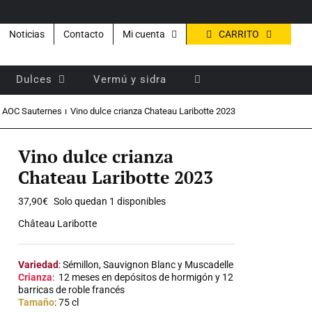
CARRITO
Noticias
Contacto
Mi cuenta
Dulces
Vermú y sidra
AOC Sauternes
Vino dulce crianza Chateau Laribotte 2023
Vino dulce crianza
Chateau Laribotte 2023
37,90
€
Solo quedan 1 disponibles
Château Laribotte
Variedad
: Sémillon, Sauvignon Blanc y Muscadelle
Crianza
: 12 meses en depósitos de hormigón y 12
barricas de roble francés
Tamaño
: 75 cl