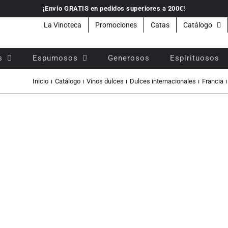
¡Envío GRATIS en pedidos superiores a 200€!
La Vinoteca
Promociones
Catas
Catálogo
s
Espumosos
Generosos
Espirituosos
Inicio
Catálogo
Vinos dulces
Dulces internacionales
Francia