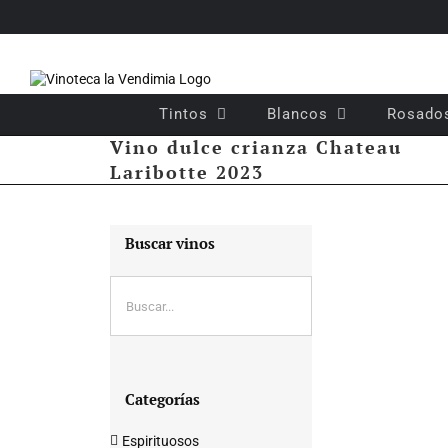
Saltar
al
contenido
Tintos
Blancos
Rosado
Vino dulce crianza Chateau
Laribotte 2023
Buscar vinos
Categorías
Espirituosos