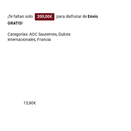
¡Te faltan solo
200,00
€
para disfrutar de
Envío
GRATIS
!
Categorías:
AOC Sauternes
,
Dulces
internacionales
,
Francia
15,80
€