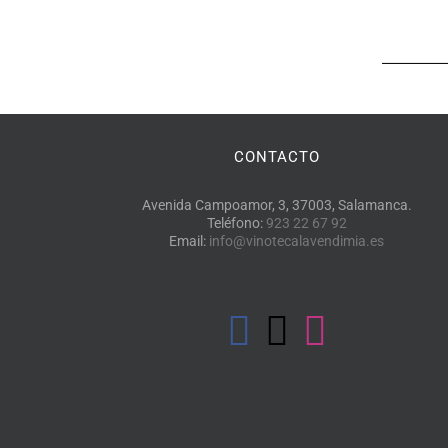
CONTACTO
Avenida Campoamor, 3, 37003, Salamanca.
Teléfono:
923 22 67 92
Email:
info@vinotecalavendimia.es