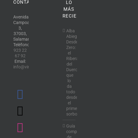
CONTACTO
LO
MÁS
RECIENTE
Avenida
Campoamor,
3,
Alba
37003,
Abiega
Salamanca.
Desde
Teléfono:
Zero:
923 22
el
67 92
Ribera
Email:
del
info@vinotecalavendimia.es
Duero
que
lo
da
todo
desde
el
primer
sorbo
Guía
completa
de