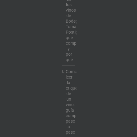
los
vinos
de
Bodega
Tomás
Postigo:
qué
comprar
y
por
qué
Cómo
leer
la
etiqueta
de
un
vino:
guía
completa
paso
a
paso