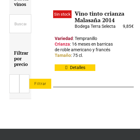
vinos
Vino tinto crianza
Sin stock
Malasaña 2014
Bodega Terra Selecta
9,85
€
Variedad
: Tempranillo
Crianza
: 16 meses en barricas
de roble americano y francés
Filtrar
Tamaño
: 75 cl.
por
precio
Detalles
Filtrar
Precio
Precio
mínimo
máximo