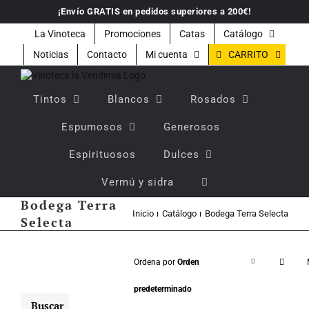
Saltar
¡Envío GRATIS en pedidos superiores a 200€!
al
contenido
La Vinoteca
Promociones
Catas
Catálogo
CARRITO
Noticias
Contacto
Mi cuenta
Tintos
Blancos
Rosados
Espumosos
Generosos
Espirituosos
Dulces
Vermú y sidra
Bodega Terra
Inicio
Catálogo
Bodega Terra Selecta
Selecta
Ordena por
Orden
predeterminado
Buscar