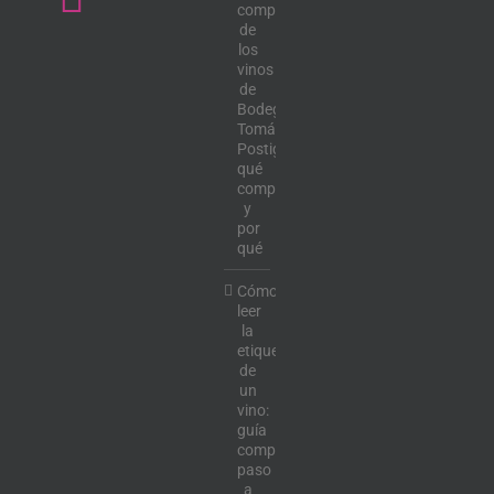
completa
de
los
vinos
de
Bodega
Tomás
Postigo:
qué
comprar
y
por
qué
Cómo
leer
la
etiqueta
de
un
vino:
guía
completa
paso
a