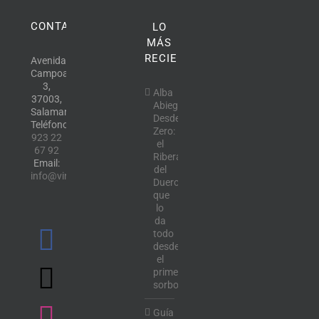
CONTACTO
LO
MÁS
RECIENTE
Avenida
Campoamor,
3,
Alba
37003,
Abiega
Salamanca.
Desde
Teléfono:
Zero:
923 22
el
67 92
Ribera
Email:
del
info@vinotecalavendimia.es
Duero
que
lo
da
todo
desde
el
primer
sorbo
Guía