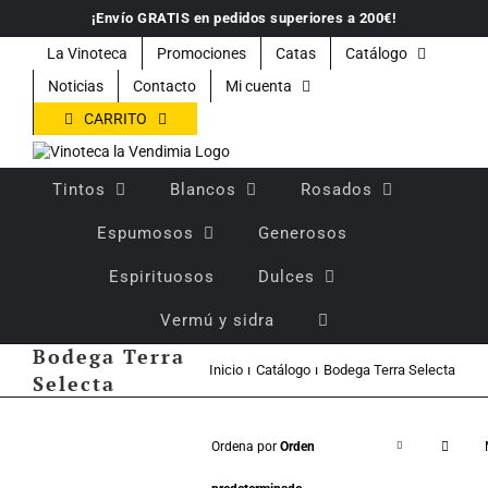
Saltar
¡Envío GRATIS en pedidos superiores a 200€!
al
contenido
La Vinoteca
Promociones
Catas
Catálogo
Noticias
Contacto
Mi cuenta
CARRITO
Tintos
Blancos
Rosados
Espumosos
Generosos
Espirituosos
Dulces
Vermú y sidra
Bodega Terra
Inicio
Catálogo
Bodega Terra Selecta
Selecta
Ordena por
Orden