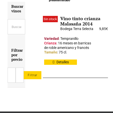
predeterminado
Buscar
vinos
Vino tinto crianza
Sin stock
Malasaña 2014
Bodega Terra Selecta
9,85
€
Variedad
: Tempranillo
Crianza
: 16 meses en barricas
de roble americano y francés
Filtrar
Tamaño
: 75 cl.
por
precio
Detalles
Filtrar
Precio
Precio
mínimo
máximo