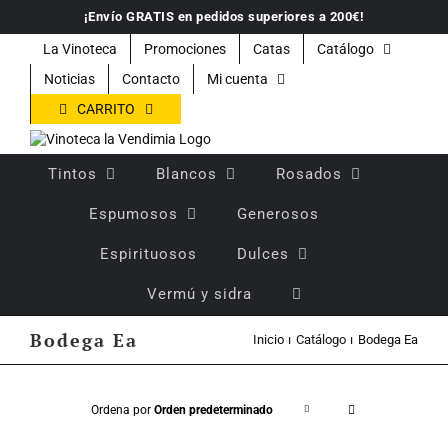
Saltar
¡Envío GRATIS en pedidos superiores a 200€!
al
contenido
La Vinoteca
Promociones
Catas
Catálogo
Noticias
Contacto
Mi cuenta
CARRITO
Tintos
Blancos
Rosados
Espumosos
Generosos
Espirituosos
Dulces
Vermú y sidra
Bodega Ea
Inicio
Catálogo
Bodega Ea
Ordena por
Orden predeterminado