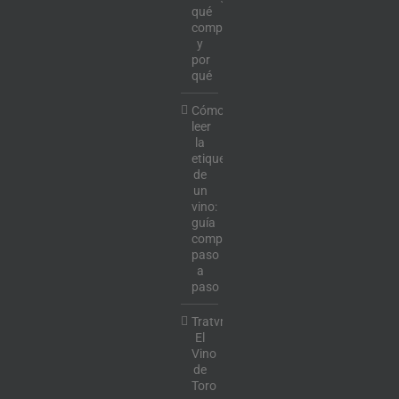
qué
comprar
y
por
qué
Cómo
leer
la
etiqueta
de
un
vino:
guía
completa
paso
a
paso
Tratvm:
El
Vino
de
Toro