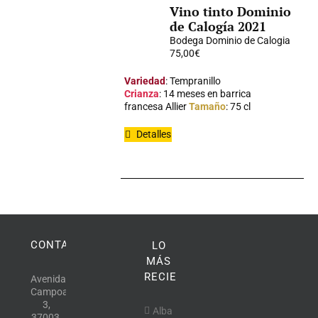
Vino tinto Dominio
de Calogía 2021
Bodega Dominio de Calogia
75,00
€
Variedad
: Tempranillo
Crianza
: 14 meses en barrica
francesa Allier
Tamaño
: 75 cl
Detalles
CONTACTO
LO
MÁS
RECIENTE
Avenida
Campoamor,
3,
Alba
37003,