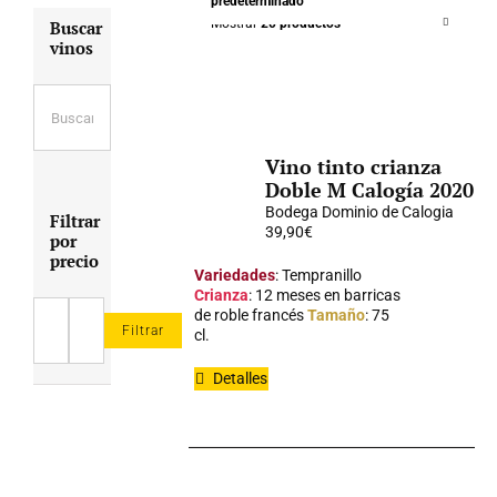
predeterminado
Mostrar
20 productos
Buscar
vinos
Vino tinto crianza
Doble M Calogía 2020
Bodega Dominio de Calogia
Filtrar
39,90
€
por
precio
Variedades
: Tempranillo
Crianza
: 12 meses en barricas
de roble francés
Tamaño
: 75
Filtrar
cl.
Precio
Precio
mínimo
máximo
Detalles