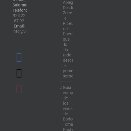
Abiega
Salamanca.
Desde
Teléfono:
Zero:
923 22
el
67 92
Ribera
Email:
del
info@vinotecalavendimia.es
Duero
que
lo
da
todo
desde
el
primer
sorbo
Guía
completa
de
los
vinos
de
Bodega
Tomás
Postigo: