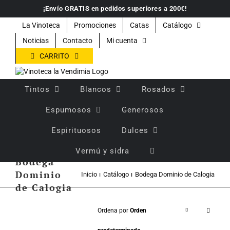
Saltar
¡Envío GRATIS en pedidos superiores a 200€!
al
contenido
La Vinoteca
Promociones
Catas
Catálogo
Noticias
Contacto
Mi cuenta
CARRITO
Tintos
Blancos
Rosados
Espumosos
Generosos
Espirituosos
Dulces
Vermú y sidra
Bodega
Dominio
Inicio
Catálogo
Bodega Dominio de Calogia
de Calogia
Ordena por
Orden