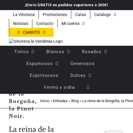
Saltar
¡Envío GRATIS en pedidos superiores a 200€!
al
contenido
La Vinoteca
Promociones
Catas
Catálogo
Noticias
Contacto
Mi cuenta
CARRITO
Tintos
Blancos
Rosados
Espumosos
Generosos
Espirituosos
Dulces
La reina
Vermú y sidra
de la
Borgoña,
Inicio
Entradas
Blog
La reina de la Borgoña, la Pinot
la Pinot
Noir.
Ver
imagen
La reina de la
más