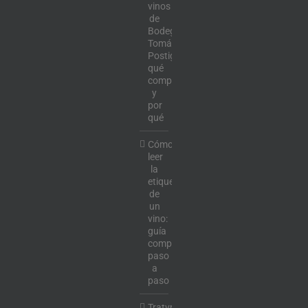
vinos
de
Bodega
Tomás
Postigo:
qué
comprar
y
por
qué
Cómo
leer
la
etiqueta
de
un
vino:
guía
completa
paso
a
paso
Tratvm: