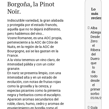
grande
Borgoña, la Pinot
Lo
Noir.
más
reciente
Indiscutible variedad, la gran alabada
y protegida por el estado francés,
Alba
aquella que no te dejará indiferente,
Abiega
pero hablemos del vino…
Desde
Vosne Romanee, es una AOC propia,
Zero:
perteneciente a la AOC de Côte de
el
Nuits, en la región de la AOC de
Ribera
Bourgogne, así se las gastan en la
del
France.
Duero
A la vista tenemos un vino claro, de
que
intensidad pálida y con un color
lo
granate.
da
En nariz se presenta limpio, con una
todo
intensidad alta y en un estado de
desde
evolución, con notas de frutas rojas
el
como la grosella y la cereza, y
primer
especias picantes como la pimienta
sorbo
negra y herbarios como el eucalipto.
05/06/2026
Aparecen aromas secundarios del
roble, clavo, humo, cedro y aromas de
Guía
envejecimiento en botella como el