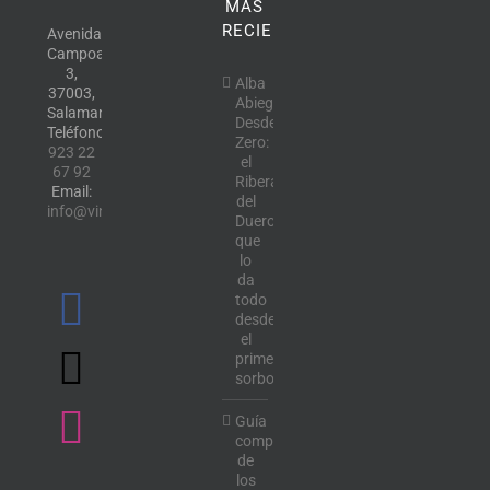
MÁS
RECIENTE
Avenida
Campoamor,
3,
Alba
37003,
Abiega
Salamanca.
Desde
Teléfono:
Zero:
923 22
el
67 92
Ribera
Email:
del
info@vinotecalavendimia.es
Duero
que
lo
da
todo
desde
el
primer
sorbo
Guía
completa
de
los