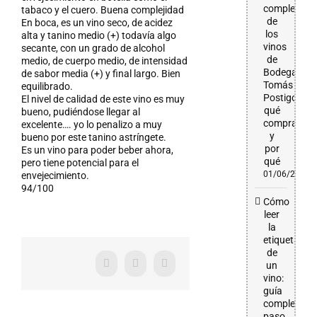
completa
tabaco y el cuero. Buena complejidad
de
En boca, es un vino seco, de acidez
los
alta y tanino medio (+) todavía algo
vinos
secante, con un grado de alcohol
de
medio, de cuerpo medio, de intensidad
Bodega
de sabor media (+) y final largo. Bien
Tomás
equilibrado.
Postigo:
El nivel de calidad de este vino es muy
qué
bueno, pudiéndose llegar al
comprar
excelente…. yo lo penalizo a muy
y
bueno por este tanino astríngete.
por
Es un vino para poder beber ahora,
qué
pero tiene potencial para el
01/06/2026
envejecimiento.
94/100
Cómo
leer
la
etiqueta
de
un
Facebook
X
WhatsApp
vino:
guía
completa
paso