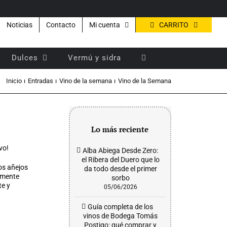
CARRITO
Noticias
Contacto
Mi cuenta
Dulces
Vermú y sidra
Inicio
Entradas
Vino de la semana
Vino de la Semana
Lo más reciente
vo!
Alba Abiega Desde Zero:
el Ribera del Duero que lo
os
añejos
da todo desde el primer
amente
sorbo
te y
05/06/2026
Guía completa de los
vinos de Bodega Tomás
Postigo: qué comprar y