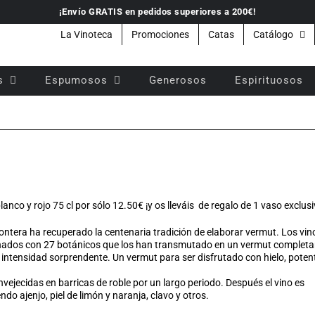
¡Envío GRATIS en pedidos superiores a 200€!
La Vinoteca
Promociones
Catas
Catálogo
s
Espumosos
Generosos
Espirituosos
anco y rojo 75 cl
por sólo
12.50€ ¡y os lleváis de regalo de 1 vaso exclusi
rontera ha recuperado la centenaria tradición de elaborar vermut. Los
vin
egnados con 27 botánicos que los han transmutado en un vermut complet
 intensidad sorprendente. Un vermut para ser disfrutado con hielo, poten
vejecidas en barricas de roble por un largo periodo. Después el
vino
es
o ajenjo, piel de limón y naranja, clavo y otros.