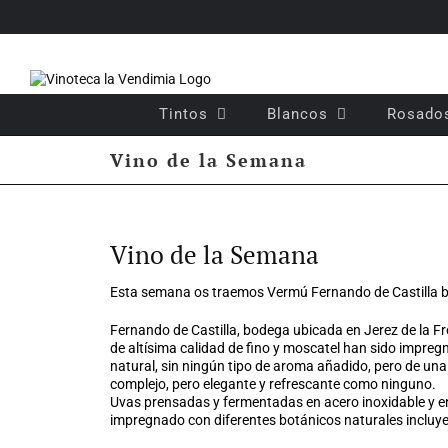
Saltar
al
contenido
Tintos
Blancos
Rosado
Vino de la Semana
Ver
imagen
Vino de la Semana
más
grande
Esta semana os traemos Vermú Fernando de Castilla bl
Fernando de Castilla, bodega ubicada en Jerez de la F
de altísima calidad de fino y moscatel han sido impr
natural, sin ningún tipo de aroma añadido, pero de una
complejo, pero elegante y refrescante como ninguno.
Uvas prensadas y fermentadas en acero inoxidable y en
impregnado con diferentes botánicos naturales incluyend