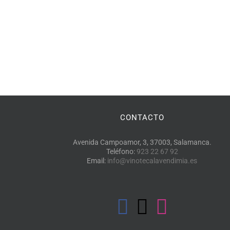
CONTACTO
Avenida Campoamor, 3, 37003, Salamanca.
Teléfono:
923 22 67 92
Email:
info@vinotecalavendimia.es