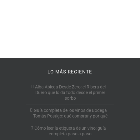
LO MÁS RECIENTE
Alba Abiega Desde Zero: el Ribera del
Duero que lo da todo desde el primer
sorbo
Guía completa de los vinos de Bodega
Tomás Postigo: qué comprar y por qué
Cómo leer la etiqueta de un vino: guía
completa paso a paso