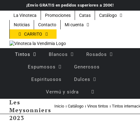
Saltar
¡Envío GRATIS en pedidos superiores a 200€!
al
contenido
La Vinoteca
Promociones
Catas
Catálogo
Noticias
Contacto
Mi cuenta
CARRITO
Tintos
Blancos
Rosados
Espumosos
Generosos
Espirituosos
Dulces
Vermú y sidra
Vino tinto
Les
Inicio
Catálogo
Vinos tintos
Tintos internac
Meysonniers
2023