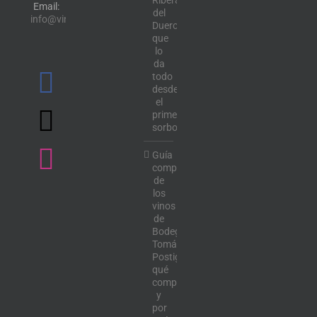
Ribera
Email:
del
info@vinotecalavendimia.es
Duero
que
lo
da
todo
desde
el
primer
sorbo
Guía
completa
de
los
vinos
de
Bodega
Tomás
Postigo:
qué
comprar
y
por