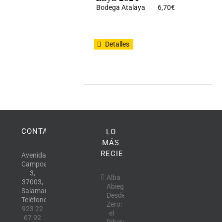
Bodega Atalaya
6,70
€
Detalles
CONTACTO
LO
MÁS
RECIENTE
Avenida
Campoamor,
3,
Alba
37003,
Abiega
Salamanca.
Desde
Teléfono:
Zero:
923 22
el
67 92