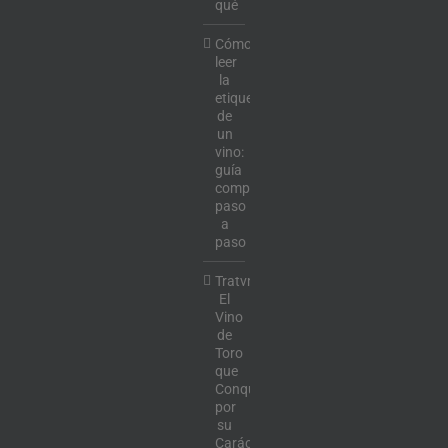
qué
Cómo
leer
la
etiqueta
de
un
vino:
guía
completa
paso
a
paso
Tratvm:
El
Vino
de
Toro
que
Conquista
por
su
Carácter