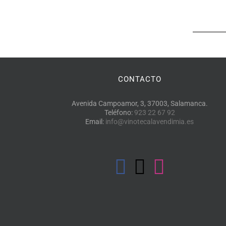
CONTACTO
Avenida Campoamor, 3, 37003, Salamanca.
Teléfono:
923 22 67 92
Email:
info@vinotecalavendimia.es