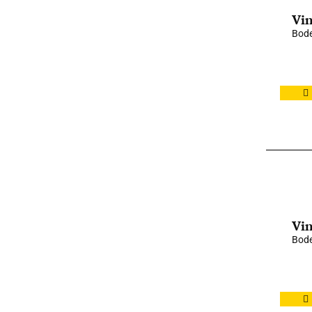
Vin
Bode
Vin
Bode