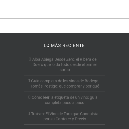
LO MÁS RECIENTE
Alba Abiega Desde Zero: el Ribera del
Duero que lo da todo desde el primer
sorbo
Guía completa de los vinos de Bodega
Tomás Postigo: qué comprar y por qué
Cómo leer la etiqueta de un vino: guía
completa paso a paso
Tratvm: El Vino de Toro que Conquista
por su Carácter y Precio