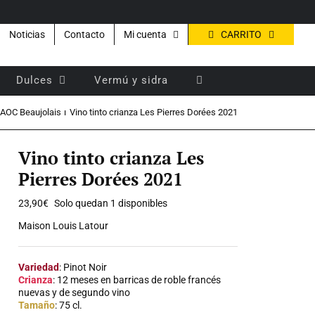
CARRITO
Noticias
Contacto
Mi cuenta
Dulces
Vermú y sidra
AOC Beaujolais
Vino tinto crianza Les Pierres Dorées 2021
Vino tinto crianza Les
Pierres Dorées 2021
23,90
€
Solo quedan 1 disponibles
Maison Louis Latour
Variedad
: Pinot Noir
Crianza
: 12 meses en barricas de roble francés
nuevas y de segundo vino
Tamaño
: 75 cl.