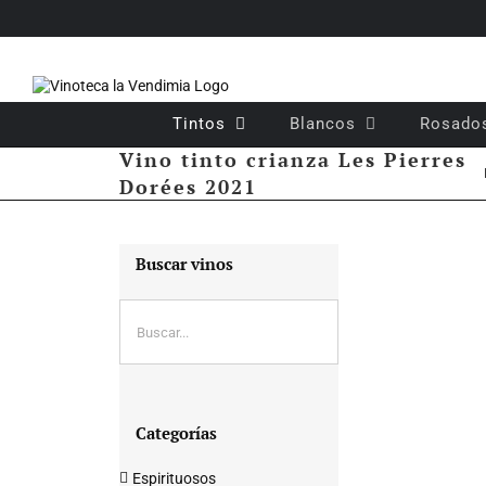
Saltar
al
contenido
Tintos
Blancos
Rosado
Vino tinto crianza Les Pierres
Dorées 2021
Buscar vinos
Categorías
Espirituosos