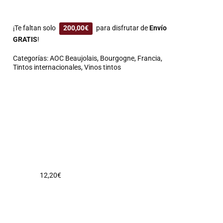
¡Te faltan solo
200,00
€
para disfrutar de
Envío
GRATIS
!
Categorías:
AOC Beaujolais
,
Bourgogne
,
Francia
,
Tintos internacionales
,
Vinos tintos
12,20
€