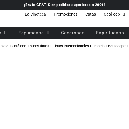
¡Envío GRATIS en pedidos superiores a 200€!
La Vinoteca
Promociones
Catas
Catálogo
s
Espumosos
Generosos
Espirituosos
Inicio
Catálogo
Vinos tintos
Tintos internacionales
Francia
Bourgogne