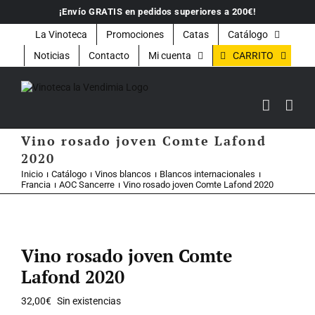
Saltar
¡Envío GRATIS en pedidos superiores a 200€!
al
contenido
La Vinoteca
Promociones
Catas
Catálogo
CARRITO
Noticias
Contacto
Mi cuenta
Vino rosado joven Comte Lafond
2020
Inicio
Catálogo
Vinos blancos
Blancos internacionales
Francia
AOC Sancerre
Vino rosado joven Comte Lafond 2020
Vino rosado joven Comte
Lafond 2020
32,00
€
Sin existencias