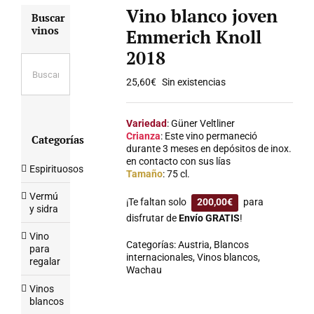
Vino blanco joven
Buscar
vinos
Emmerich Knoll
2018
25,60
€
Sin existencias
Variedad
: Güner Veltliner
Crianza
: Este vino permaneció
Categorías
durante 3 meses en depósitos de inox.
en contacto con sus lías
Espirituosos
Tamaño
: 75 cl.
Vermú
¡Te faltan solo
200,00
€
para
y sidra
disfrutar de
Envío GRATIS
!
Vino
Categorías:
Austria
,
Blancos
para
internacionales
,
Vinos blancos
,
regalar
Wachau
Vinos
blancos