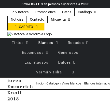
Saltar
¡Envío GRATIS en pedidos superiores a 200€!
al
contenido
La Vinoteca
Promociones
Catas
Catálogo
Noticias
Contacto
Mi cuenta
CARRITO
Tintos
Blancos
Rosados
Espumosos
Generosos
Espirituosos
Dulces
Vino
Vermú y sidra
blanco
joven
Inicio
Catálogo
Vinos blancos
Blancos internaci
Emmerich
Knoll
2018