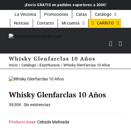
Saltar
¡Envío GRATIS en pedidos superiores a 200€!
al
contenido
La Vinoteca
Promociones
Catas
Catálogo
CARRITO
Noticias
Contacto
Mi cuenta
Whisky Glenfarclas 10 Años
Inicio
Catálogo
Espirituosos
Whisky Glenfarclas 10 Años
Whisky Glenfarclas 10 Años
39,90
€
Sin existencias
Producto base:
Cebada Malteada