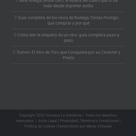
Alba Abiega Desde Zero: el Ribera del Duero que lo da
todo desde el primer sorbo
Guía completa de los vinos de Bodega Tomás Postigo:
qué comprar y por qué
Cómo leer la etiqueta de un vino: guía completa paso a
paso
Tratvm: El Vino de Toro que Conquista por su Carácter y
Precio
Copyright
2026 Vinoteca La Vendimia | Todos los derechos
reservados |
Aviso Legal
|
Privacidad
|
Términos y condiciones
|
Política de cookies
| Desarrollado por
Mares Virtuales