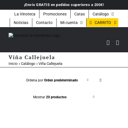
Saltar
¡Envío GRATIS en pedidos superiores a 200€!
al
contenido
La Vinoteca
Promociones
Catas
Catálogo
CARRITO
Noticias
Contacto
Mi cuenta
Viña Callejuela
Inicio
Catálogo
Viña Callejuela
Ordena por
Orden predeterminado
Mostrar
20 productos