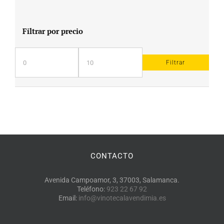
Filtrar por precio
Filtrar
Precio
Precio
mínimo
máximo
CONTACTO
Avenida Campoamor, 3, 37003, Salamanca.
Teléfono:
923 22 67 92
Email:
info@vinotecalavendimia.es