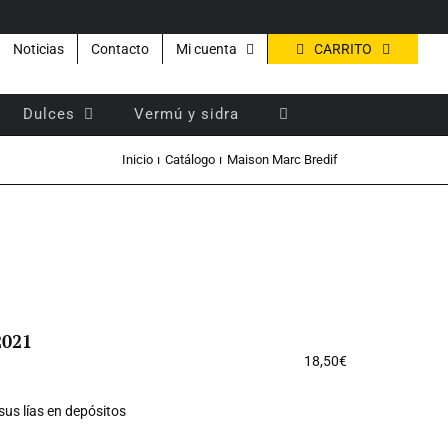
CARRITO
Noticias
Contacto
Mi cuenta
Dulces
Vermú y sidra
Inicio
Catálogo
Maison Marc Bredif
2021
18,50
€
sus lías en depósitos