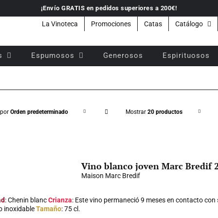
¡Envío GRATIS en pedidos superiores a 200€!
La Vinoteca
Promociones
Catas
Catálogo
s
Espumosos
Generosos
Espirituosos
 por
Orden predeterminado
Mostrar
20 productos
Vino blanco joven Marc Bredif 
Maison Marc Bredif
ad
: Chenin blanc
Crianza
: Este vino permaneció 9 meses en contacto con 
o inoxidable
Tamaño
: 75 cl.