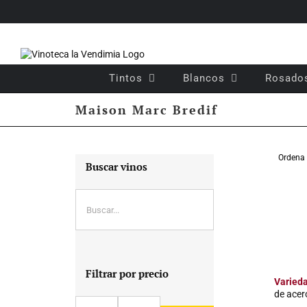
Saltar
al
contenido
Tintos
Blancos
Rosado
Maison Marc Bredif
Ordena
Buscar vinos
Filtrar por precio
Varied
de acer