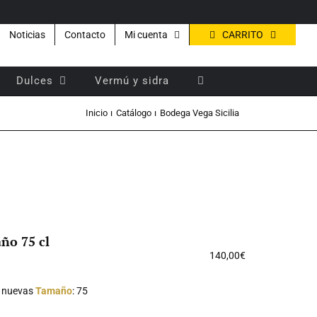
CARRITO
Noticias
Contacto
Mi cuenta
Dulces
Vermú y sidra
Inicio
Catálogo
Bodega Vega Sicilia
ño 75 cl
140,00
€
s nuevas
Tamaño
: 75