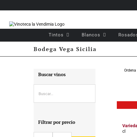
Saltar
al
contenido
Tintos
Blancos
Rosado
Bodega Vega Sicilia
Ordena
Buscar vinos
Filtrar por precio
Varied
cl