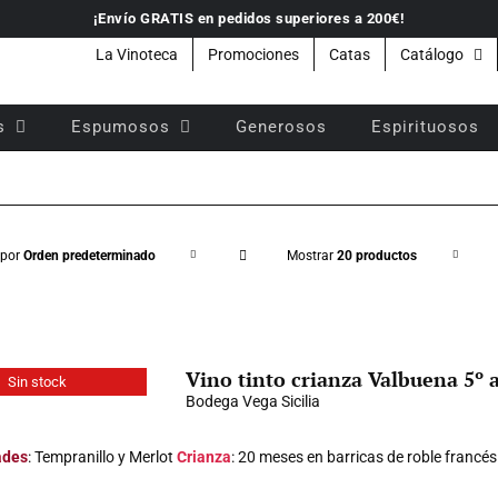
¡Envío GRATIS en pedidos superiores a 200€!
La Vinoteca
Promociones
Catas
Catálogo
s
Espumosos
Generosos
Espirituosos
 por
Orden predeterminado
Mostrar
20 productos
Vino tinto crianza Valbuena 5º a
Sin stock
Bodega Vega Sicilia
ades
: Tempranillo y Merlot
Crianza
: 20 meses en barricas de roble francé