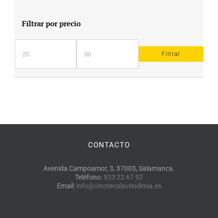
Filtrar por precio
Filtrar
Precio
Precio
mínimo
máximo
CONTACTO
Avenida Campoamor, 3, 37003, Salamanca.
Teléfono:
923 22 67 92
Email:
info@vinotecalavendimia.es