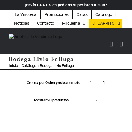
Saltar
¡Envío GRATIS en pedidos superiores a 200€!
al
contenido
La Vinoteca
Promociones
Catas
Catálogo
CARRITO
Noticias
Contacto
Mi cuenta
Bodega Livio Felluga
Inicio
Catálogo
Bodega Livio Felluga
Ordena por
Orden predeterminado
Mostrar
20 productos