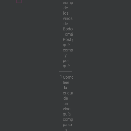
completa
de
los
vinos
de
Bodega
Tomás
Postigo:
qué
comprar
y
por
qué
Cómo
leer
la
etiqueta
de
un
vino:
guía
completa
paso
a