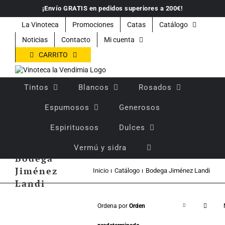
Saltar
¡Envío GRATIS en pedidos superiores a 200€!
al
contenido
La Vinoteca
Promociones
Catas
Catálogo
Noticias
Contacto
Mi cuenta
CARRITO
Tintos
Blancos
Rosados
Espumosos
Generosos
Espirituosos
Dulces
Vermú y sidra
Bodega
Jiménez
Inicio
Catálogo
Bodega Jiménez Landi
Landi
Ordena por
Orden