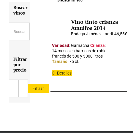
predeterminado
Buscar
vinos
Vino tinto crianza
Ataulfos 2014
Bodega Jiménez Landi
46,55
€
Variedad
: Garnacha
Crianza
:
14 meses en barricas de roble
francés de 500 y 3000 litros
Filtrar
Tamaño
: 75 cl.
por
precio
Detalles
Filtrar
Precio
Precio
mínimo
máximo