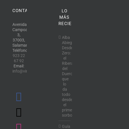
CONTACTO
LO
MÁS
RECIENTE
Avenida
Campoamor,
3,
Alba
37003,
Abiega
Salamanca.
Desde
Teléfono:
Zero:
923 22
el
67 92
Ribera
Email:
del
info@vinotecalavendimia.es
Duero
que
lo
da
todo
desde
el
primer
sorbo
Guía