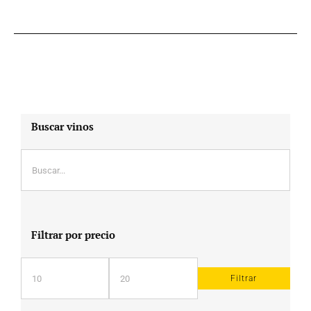
Buscar vinos
Filtrar por precio
Filtrar
Precio
Precio
mínimo
máximo