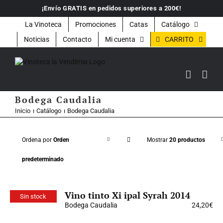
Saltar
¡Envío GRATIS en pedidos superiores a 200€!
al
contenido
La Vinoteca
Promociones
Catas
Catálogo
CARRITO
Noticias
Contacto
Mi cuenta
Bodega Caudalia
Inicio
Catálogo
Bodega Caudalia
Ordena por
Orden
Mostrar
20 productos
predeterminado
Vino tinto Xi ipal Syrah 2014
Sin stock
Bodega Caudalia
24,20
€