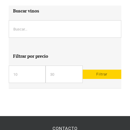
Buscar vinos
Filtrar por precio
Filtrar
Precio
Precio
mínimo
máximo
CONTACTO