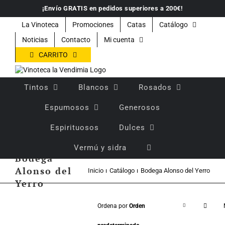
Saltar
¡Envío GRATIS en pedidos superiores a 200€!
al
contenido
La Vinoteca
Promociones
Catas
Catálogo
Noticias
Contacto
Mi cuenta
CARRITO
Tintos
Blancos
Rosados
Espumosos
Generosos
Espirituosos
Dulces
Vermú y sidra
Bodega
Alonso del
Inicio
Catálogo
Bodega Alonso del Yerro
Yerro
Ordena por
Orden