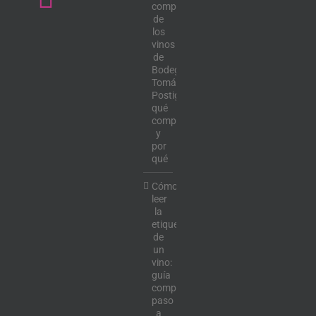
completa
de
los
vinos
de
Bodega
Tomás
Postigo:
qué
comprar
y
por
qué
Cómo
leer
la
etiqueta
de
un
vino:
guía
completa
paso
a