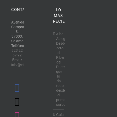
CONTACTO
LO
MÁS
RECIENTE
Avenida
Campoamor,
3,
Alba
37003,
Abiega
Salamanca.
Desde
Teléfono:
Zero:
923 22
el
67 92
Ribera
Email:
del
info@vinotecalavendimia.es
Duero
que
lo
da
todo
desde
el
primer
sorbo
Guía