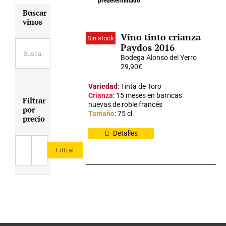
predeterminado
Buscar
vinos
Vino tinto crianza
Sin stock
Paydos 2016
Bodega Alonso del Yerro
29,90
€
Variedad
: Tinta de Toro
Crianza
: 15 meses en barricas
Filtrar
nuevas de roble francés
por
Tamaño
: 75 cl.
precio
Detalles
Filtrar
Precio
Precio
mínimo
máximo