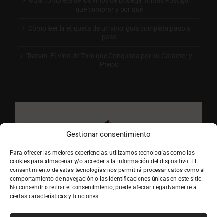
Guía completa de los vinos de Bodega Tomás Postigo:
qué comprar y por qué
Cómo leer la etiqueta de un vino: guía completa paso a
paso
Tratvm: El Vino de Toro que Conquista por su Carácter y
Precio
Gestionar consentimiento
Para ofrecer las mejores experiencias, utilizamos tecnologías como las
cookies para almacenar y/o acceder a la información del dispositivo. El
consentimiento de estas tecnologías nos permitirá procesar datos como el
comportamiento de navegación o las identificaciones únicas en este sitio.
No consentir o retirar el consentimiento, puede afectar negativamente a
ciertas características y funciones.