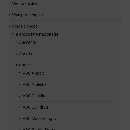
Vermú y sidra
Vino para regalar
Vinos blancos
Blancos internacionales
Alemania
Austria
Francia
AOC Alsacia
AOC Ardèche
AOC Chablis
AOC Coindreu
AOC Mâcon-Lugny
AOC Pouilly-Fumé