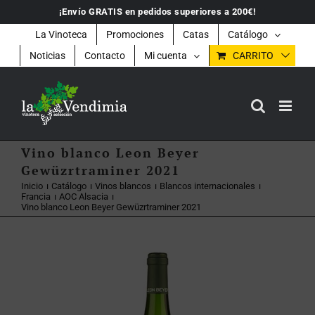
Saltar
¡Envío GRATIS en pedidos superiores a 200€!
al
contenido
La Vinoteca
Promociones
Catas
Catálogo
Noticias
Contacto
Mi cuenta
CARRITO
Vino blanco Leon Beyer
Gewüzrtraminer 2021
Inicio
Catálogo
Vinos blancos
Blancos internacionales
Francia
AOC Alsacia
Vino blanco Leon Beyer Gewüzrtraminer 2021