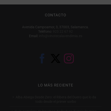
CONTACTO
Avenida Campoamor, 3, 37003, Salamanca.
Teléfono:
923 22 67 92
Email:
info@vinotecalavendimia.es
LO MÁS RECIENTE
Alba Abiega Desde Zero: el Ribera del Duero que lo da
todo desde el primer sorbo